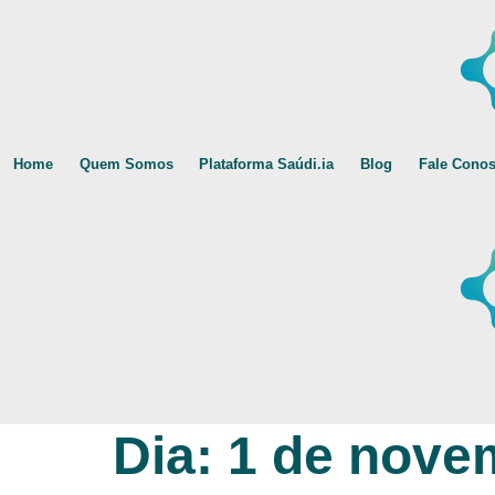
Home
Quem Somos
Plataforma Saúdi.ia
Blog
Fale Cono
Ir
Dia:
1 de nove
para
o